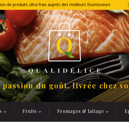
ion de produits ultra frais auprès des meilleurs fournisseurs
 passion du goût, livrée chez v
s
Fruits
Fromages & laitage
E