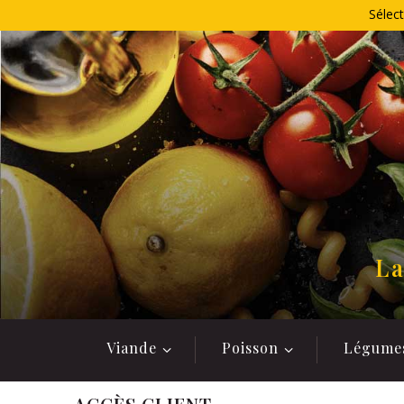
Allez
Sélect
au
contenu
La
Viande
Poisson
Légume