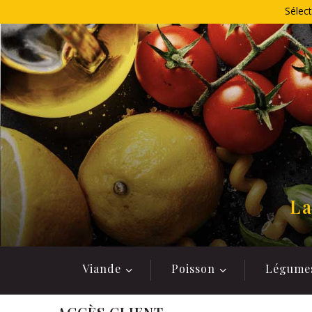
Allez
Sélect
au
contenu
La
Viande
Poisson
Légume