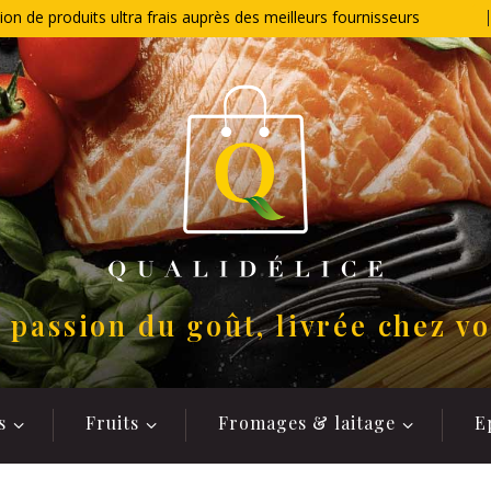
ion de produits ultra frais auprès des meilleurs fournisseurs
 passion du goût, livrée chez v
s
Fruits
Fromages & laitage
E