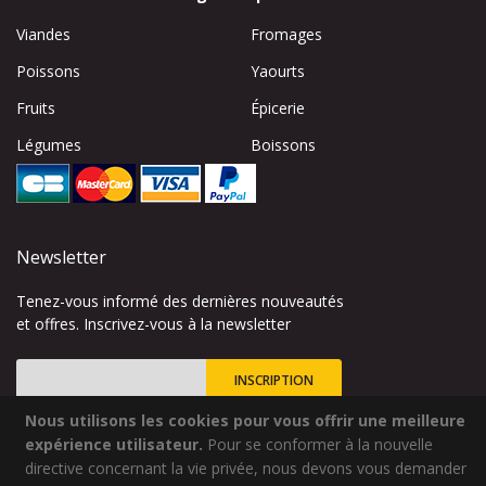
Viandes
Fromages
Poissons
Yaourts
Fruits
Épicerie
Légumes
Boissons
Newsletter
Tenez-vous informé des dernières nouveautés
et offres. Inscrivez-vous à la newsletter
INSCRIPTION
Nous utilisons les cookies pour vous offrir une meilleure
Inscription
à
expérience utilisateur.
Pour se conformer à la nouvelle
notre
directive concernant la vie privée, nous devons vous demander
lettre