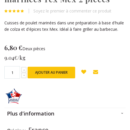
beginning
of
Soyez le premier à commenter ce produit
the
images
Cuisses de poulet marinées dans une préparation à base d'huile
gallery
de colza et d'épices tex Mex. Idéal à faire griller au barbecue.
6,80 €
Deux pièces
9.04€/kg
AJOUTER AU PANIER
Plus d’information
Plus
France