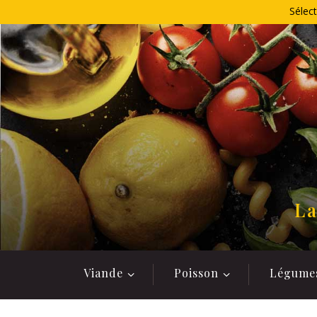
Allez
Sélect
au
contenu
La
Viande
Poisson
Légume