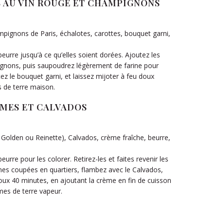
S AU VIN ROUGE ET CHAMPIGNONS
mpignons de Paris, échalotes, carottes, bouquet garni,
beurre jusqu’à ce qu’elles soient dorées. Ajoutez les
pignons, puis saupoudrez légèrement de farine pour
tez le bouquet garni, et laissez mijoter à feu doux
 de terre maison.
MMES ET CALVADOS
olden ou Reinette), Calvados, crème fraîche, beurre,
eurre pour les colorer. Retirez-les et faites revenir les
s coupées en quartiers, flambez avec le Calvados,
doux 40 minutes, en ajoutant la crème en fin de cuisson
mes de terre vapeur.