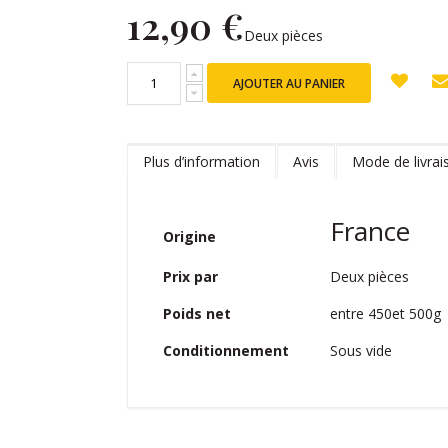
12,90 €
Deux pièces
AJOUTER AU PANIER
Plus d’information
Avis
Mode de livrai
Plus
France
Origine
d’information
Deux pièces
Prix par
entre 450et 500g
Poids net
Sous vide
Conditionnement