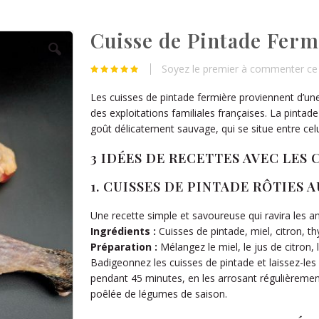
Cuisse de Pintade Ferm
Soyez le premier à commenter ce 
Les cuisses de pintade fermière proviennent d’une 
des exploitations familiales françaises. La pintade
goût délicatement sauvage, qui se situe entre celui
3 IDÉES DE RECETTES AVEC LES
1.
CUISSES DE PINTADE RÔTIES A
Une recette simple et savoureuse qui ravira les a
Ingrédients :
Cuisses de pintade, miel, citron, thym
Préparation :
Mélangez le miel, le jus de citron, 
Badigeonnez les cuisses de pintade et laissez-les 
pendant 45 minutes, en les arrosant régulièremen
poêlée de légumes de saison.