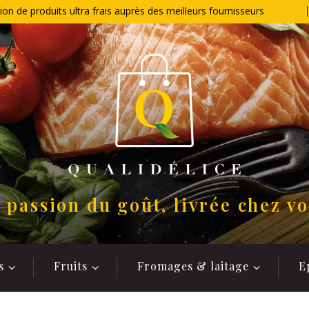
ion de produits ultra frais auprès des meilleurs fournisseurs
 passion du goût, livrée chez v
s
Fruits
Fromages & laitage
E