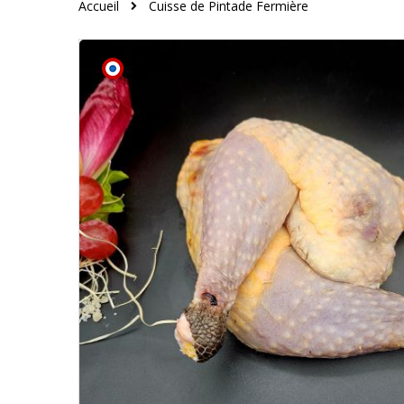
Accueil
Cuisse de Pintade Fermière
Skip
to
the
end
of
the
images
gallery