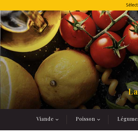
Allez
Sélect
au
contenu
La
Viande
Poisson
Légume