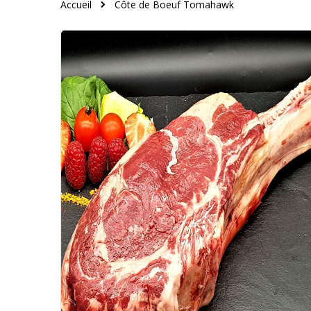
Accueil
Côte de Boeuf Tomahawk
Skip
to
the
end
of
the
images
gallery