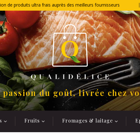
ion de produits ultra frais auprès des meilleurs fournisseurs
 passion du goût, livrée chez v
s
Fruits
Fromages & laitage
E