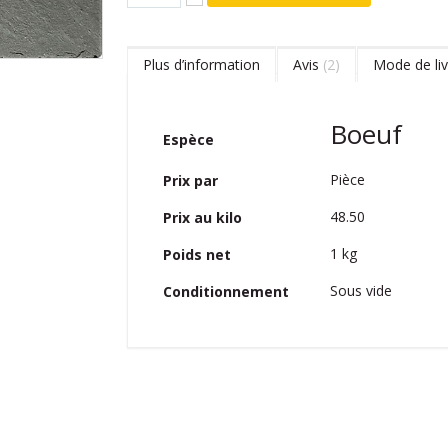
Plus d’information
Avis
2
Mode de liv
Plus
Boeuf
Espèce
d’information
Pièce
Prix par
48.50
Prix au kilo
1 kg
Poids net
Sous vide
Conditionnement