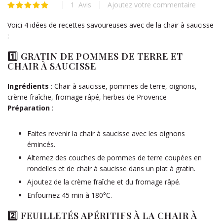
1
Avis
Ajoutez votre commentaire
beginning
Évaluation:
100
100
% of
of
Voici 4 idées de recettes savoureuses avec de la chair à saucisse
the
:
images
gallery
1️⃣
GRATIN DE POMMES DE TERRE ET
CHAIR À SAUCISSE
Ingrédients
: Chair à saucisse, pommes de terre, oignons,
crème fraîche, fromage râpé, herbes de Provence
Préparation
:
Faites revenir la chair à saucisse avec les oignons
émincés.
Alternez des couches de pommes de terre coupées en
rondelles et de chair à saucisse dans un plat à gratin.
Ajoutez de la crème fraîche et du fromage râpé.
Enfournez 45 min à 180°C.
2️⃣
FEUILLETÉS APÉRITIFS À LA CHAIR À