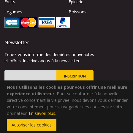
Fruits
Épicerie
Légumes
Boissons
Newsletter
Tenez-vous informé des dernières nouveautés
et offres. Inscrivez-vous à la newsletter
INSCRIPTION
Nous utilisons les cookies pour vous offrir une meilleure
Inscription
à
expérience utilisateur.
Pour se conformer à la nouvelle
notre
directive concernant la vie privée, nous devons vous demander
lettre
votre consentement pour sauvegarder des cookies sur votre
Site créé par
Codsense
d’information
ordinateur.
En savoir plus
.
:
Copyright © 2024 - Qualidélice - Tous droits réservés
Autoriser les cookies