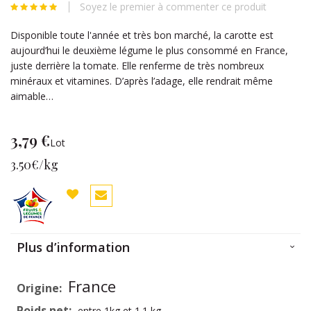
Soyez le premier à commenter ce produit
beginning
of
Disponible toute l'année et très bon marché, la carotte est
the
aujourd’hui le deuxième légume le plus consommé en France,
images
juste derrière la tomate. Elle renferme de très nombreux
gallery
minéraux et vitamines. D’après l’adage, elle rendrait même
aimable…
3,79 €
Lot
3.50€/kg
Plus d’information
Plus
France
d’information
entre 1kg et 1.1 kg