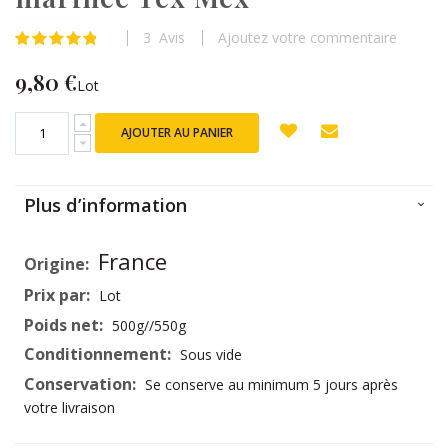
beginning
of
3
Avis
Ajoutez votre commentaire
Évaluation:
the
98
100
% of
images
9,80 €
Lot
gallery
AJOUTER AU PANIER
Plus d’information
Plus
France
d’information
Lot
500g//550g
Sous vide
Se conserve au minimum 5 jours après
votre livraison