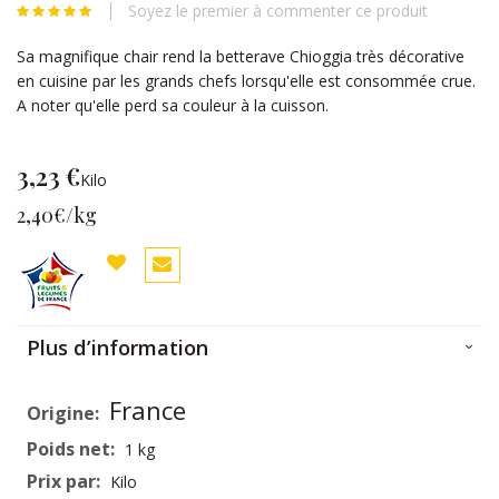
Soyez le premier à commenter ce produit
beginning
of
Sa magnifique chair rend la betterave Chioggia très décorative
the
en cuisine par les grands chefs lorsqu'elle est consommée crue.
images
A noter qu'elle perd sa couleur à la cuisson.
gallery
3,23 €
Kilo
2,40€/kg
Plus d’information
Plus
France
d’information
1 kg
Kilo