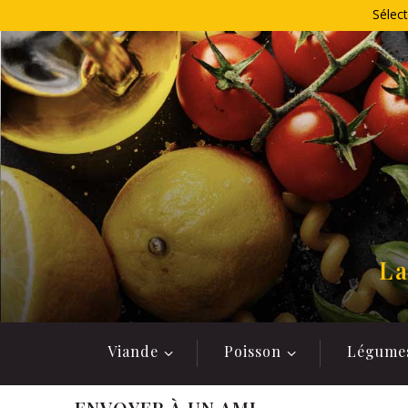
Allez
Sélect
au
contenu
La
Viande
Poisson
Légume