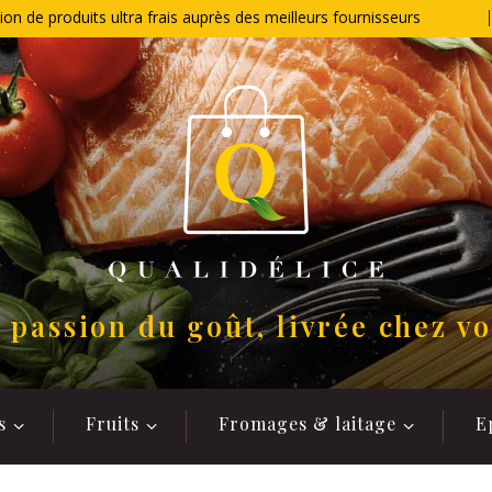
ion de produits ultra frais auprès des meilleurs fournisseurs
 passion du goût, livrée chez v
s
Fruits
Fromages & laitage
E