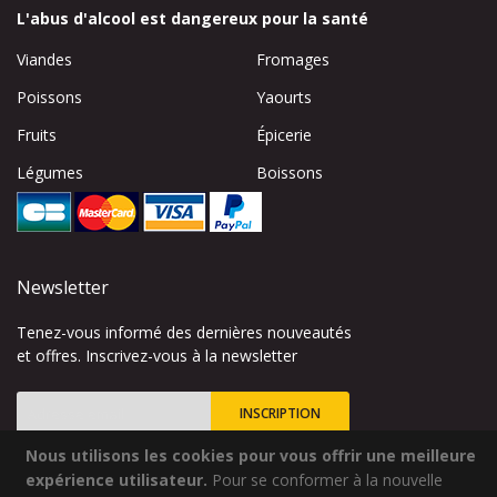
L'abus d'alcool est dangereux pour la santé
Viandes
Fromages
Poissons
Yaourts
Fruits
Épicerie
Légumes
Boissons
Newsletter
Tenez-vous informé des dernières nouveautés
et offres. Inscrivez-vous à la newsletter
INSCRIPTION
Nous utilisons les cookies pour vous offrir une meilleure
Inscription
à
expérience utilisateur.
Pour se conformer à la nouvelle