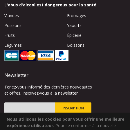
L'abus d'alcool est dangereux pour la santé
Viandes
Fromages
Poissons
Yaourts
Fruits
Épicerie
Légumes
Boissons
Newsletter
Tenez-vous informé des dernières nouveautés
et offres. Inscrivez-vous à la newsletter
INSCRIPTION
Nous utilisons les cookies pour vous offrir une meilleure
Inscription
à
expérience utilisateur.
Pour se conformer à la nouvelle