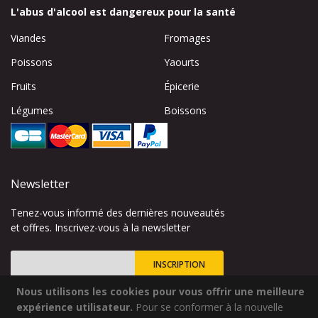
L'abus d'alcool est dangereux pour la santé
Viandes
Fromages
Poissons
Yaourts
Fruits
Épicerie
Légumes
Boissons
Newsletter
Tenez-vous informé des dernières nouveautés
et offres. Inscrivez-vous à la newsletter
INSCRIPTION
Nous utilisons les cookies pour vous offrir une meilleure
Inscription
à
expérience utilisateur.
Pour se conformer à la nouvelle