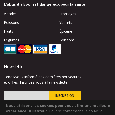
L'abus d'alcool est dangereux pour la santé
Viandes
Fromages
Poissons
Yaourts
Fruits
Épicerie
Légumes
Boissons
Newsletter
Tenez-vous informé des dernières nouveautés
et offres. Inscrivez-vous à la newsletter
INSCRIPTION
Nous utilisons les cookies pour vous offrir une meilleure
Inscription
à
expérience utilisateur.
Pour se conformer à la nouvelle