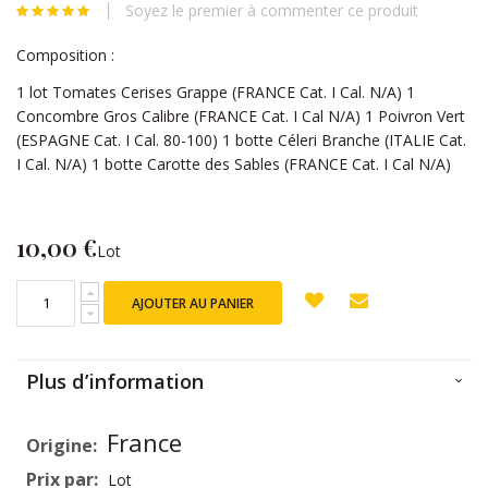
Soyez le premier à commenter ce produit
beginning
of
Composition :
the
images
1 lot Tomates Cerises Grappe (FRANCE Cat. I Cal. N/A) 1
gallery
Concombre Gros Calibre (FRANCE Cat. I Cal N/A) 1 Poivron Vert
(ESPAGNE Cat. I Cal. 80-100) 1 botte Céleri Branche (ITALIE Cat.
I Cal. N/A) 1 botte Carotte des Sables (FRANCE Cat. I Cal N/A)
10,00 €
Lot
AJOUTER AU PANIER
Plus d’information
Plus
France
d’information
Lot